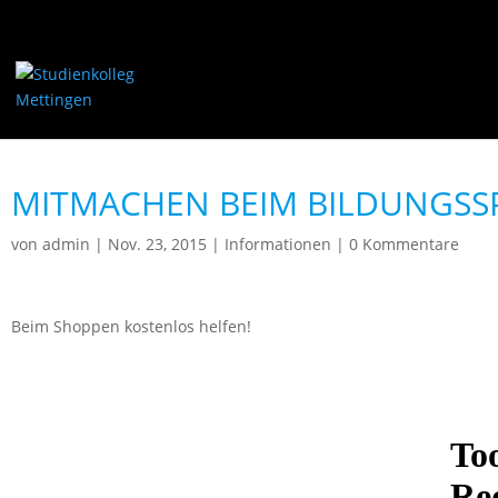
MITMACHEN BEIM BILDUNGSS
von
admin
|
Nov. 23, 2015
|
Informationen
|
0 Kommentare
Beim Shoppen kostenlos helfen!