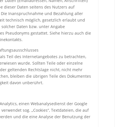
her Daten (Emailadressen, Namen, Anschriften)
abe dieser Daten seitens des Nutzers auf
is. Die Inanspruchnahme und Bezahlung aller
it technisch möglich, gesetzlich erlaubt und
 solcher Daten bzw. unter Angabe
es Pseudonyms gestattet. Siehe hierzu auch die
inekontakts.
Haftungsausschlusses
als Teil des Internetangebotes zu betrachten,
erwiesen wurde. Sollten Teile oder einzelne
der geltenden Rechtslage nicht, nicht mehr
echen, bleiben die übrigen Teile des Dokumentes
igkeit davon unberührt.
Analytics, einen Webanalysedienst der Google
s verwendet sog. „Cookies“, Textdateien, die auf
erden und die eine Analyse der Benutzung der