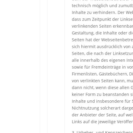
technisch möglich und zumutba
Inhalte zu verhindern. Der Web
dass zum Zeitpunkt der Linkset
verlinkenden Seiten erkennbar
Gestaltung, die Inhalte oder d
Seiten hat der Webseitenbetrei
sich hiermit ausdrücklich von 
Seiten, die nach der Linksetzu
alle innerhalb des eigenen In
sowie für Fremdeinträge in vo
Firmenlisten, Gästebüchern, D
von verlinkten Seiten kann, mu
dann nicht, wenn diese allen 
keiner Form zu beanstanden sin
Inhalte und insbesondere für 
Nichtnutzung solcherart darge
der Anbieter der Seite, auf we
Links auf die jeweilige Veröffe
3. Urheber- und Kennzeichenr