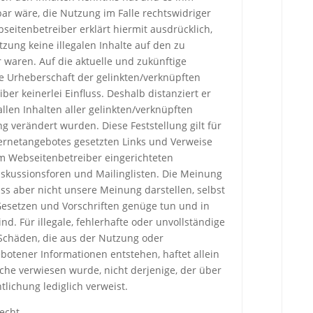
r wäre, die Nutzung im Falle rechtswidriger
seitenbetreiber erklärt hiermit ausdrücklich,
zung keine illegalen Inhalte auf den zu
 waren. Auf die aktuelle und zukünftige
ie Urheberschaft der gelinkten/verknüpften
ber keinerlei Einfluss. Deshalb distanziert er
allen Inhalten aller gelinkten/verknüpften
ng verändert wurden. Diese Feststellung gilt für
ternetangebotes gesetzten Links und Verweise
m Webseitenbetreiber eingerichteten
iskussionsforen und Mailinglisten. Die Meinung
ss aber nicht unsere Meinung darstellen, selbst
Gesetzen und Vorschriften genüge tun und in
d. Für illegale, fehlerhafte oder unvollständige
Schäden, die aus der Nutzung oder
botener Informationen entstehen, haftet allein
lche verwiesen wurde, nicht derjenige, der über
ntlichung lediglich verweist.
echt